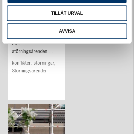
TILLÅT URVAL
Störningsärenden
Låt oss ta hand om era
AVVISA
eventuella konflikter
eller
störningsärenden....
konflikter, störningar,
Störningsärenden