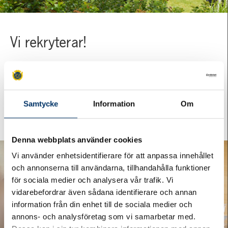
Vi rekryterar!
Vill du bli vår nya kollega? Just nu söker vi säsongsarbetare
till vårt trädgårdsteam i Helsingborg samt semestervikarier
till vår lokalvård i Helsingborg.
Samtycke
Information
Om
LÄS MER OCH SKICKA IN DIN ANSÖKAN IDAG
Denna webbplats använder cookies
Vi använder enhetsidentifierare för att anpassa innehållet
och annonserna till användarna, tillhandahålla funktioner
för sociala medier och analysera vår trafik. Vi
vidarebefordrar även sådana identifierare och annan
information från din enhet till de sociala medier och
annons- och analysföretag som vi samarbetar med.