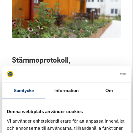
Stämmoprotokoll,
valberedningens instruktion och
årsredovisning
2025
Samtycke
Information
Om
Stämmoprotokoll 2025
Denna webbplats använder cookies
Fastställd instruktion för valberedning och
Vi använder enhetsidentifierare för att anpassa innehållet
föreningsgranskare 2025
och annonserna till användarna, tillhandahålla funktioner