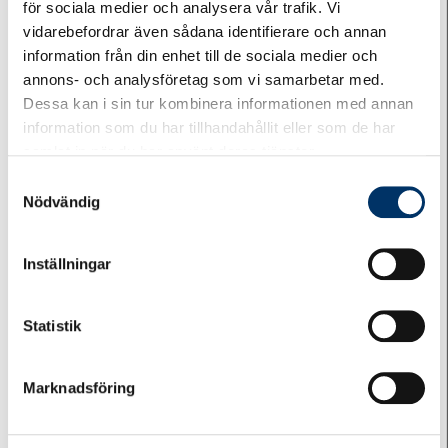
Till vår digitala årsredovisning 2024/2025
för sociala medier och analysera vår trafik. Vi
vidarebefordrar även sådana identifierare och annan
2024
information från din enhet till de sociala medier och
annons- och analysföretag som vi samarbetar med.
Stämmoprotokoll 2024
Dessa kan i sin tur kombinera informationen med annan
Instruktion för valberedning och föreningsgranskare
information som du har tillhandahållit eller som de har
samlat in när du har använt deras tjänster.
2024
Samtyckesval
Till vår digitala årsredovisning 2023/2024
Nödvändig
2023
Inställningar
Stämmoprotokoll 2023
Instruktion för valberedning och föreningsgranskare
Statistik
2023
Till vår digitala årsredovisning 2022/2023
Marknadsföring
2022