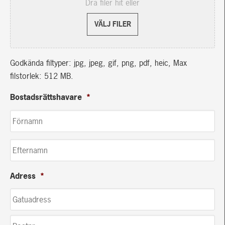
Dra filer hit eller
VÄLJ FILER
Godkända filtyper: jpg, jpeg, gif, png, pdf, heic, Max
filstorlek: 512 MB.
Bostadsrättshavare
*
Adress
*