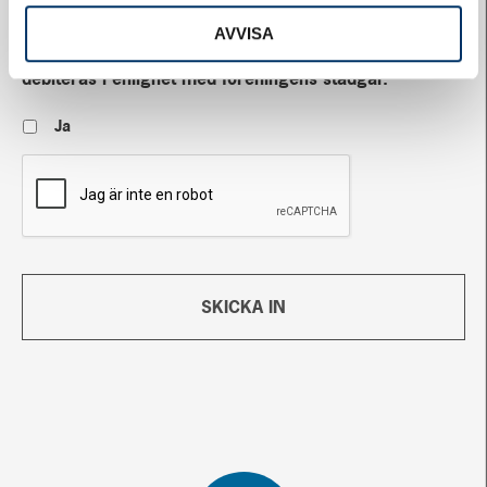
AVVISA
Jag är medveten om att åtgärder kan komma att
debiteras i enlighet med föreningens stadgar.
*
Ja