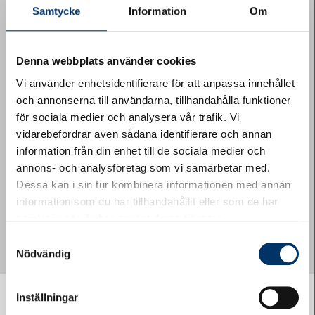
Samtycke
Information
Om
Denna webbplats använder cookies
Vi använder enhetsidentifierare för att anpassa innehållet
och annonserna till användarna, tillhandahålla funktioner
Medlemskap för
för sociala medier och analysera vår trafik. Vi
vidarebefordrar även sådana identifierare och annan
bostadsrättsföreningar
information från din enhet till de sociala medier och
annons- och analysföretag som vi samarbetar med.
Läs mer om alla fördelar HSB-bostadsrättsföreningar kan ta
Dessa kan i sin tur kombinera informationen med annan
del av.
information som du har tillhandahållit eller som de har
samlat in när du har använt deras tjänster.
LÄS MER OM MEDLEMSKAP FÖR
BOSTADSRÄTTSFÖRENINGAR
Samtyckesval
Nödvändig
Inställningar