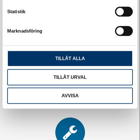
Statistik
Marknadsföring
Logga in på Styrelsewebben
TILLÅT ALLA
TILLÅT URVAL
AVVISA
Felanmälan