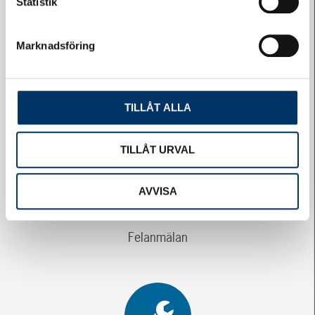
Statistik
Marknadsföring
Logga in på Styrelsewebben
TILLÅT ALLA
TILLÅT URVAL
AVVISA
Felanmälan