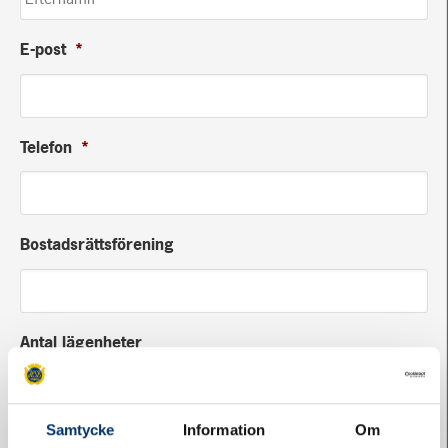
E-post
*
Telefon
*
Bostadsrättsförening
Antal lägenheter
Samtycke
Information
Om
Jag vill veta mer om HSBs tjänster inom:
*