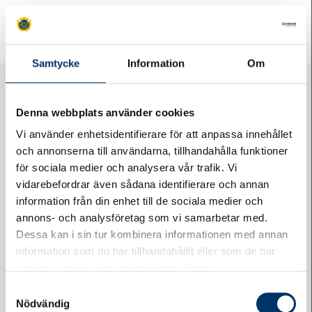
«
Våra kurser och event 2020
HSBs nya bosparande
»
Samtycke
Information
Om
Denna webbplats använder cookies
Vi använder enhetsidentifierare för att anpassa innehållet
och annonserna till användarna, tillhandahålla funktioner
för sociala medier och analysera vår trafik. Vi
vidarebefordrar även sådana identifierare och annan
Logga in på Styrelsewebben
information från din enhet till de sociala medier och
annons- och analysföretag som vi samarbetar med.
Dessa kan i sin tur kombinera informationen med annan
information som du har tillhandahållit eller som de har
samlat in när du har använt deras tjänster.
Samtyckesval
Nödvändig