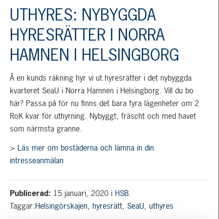
UTHYRES: NYBYGGDA
HYRESRÄTTER I NORRA
HAMNEN I HELSINGBORG
Å en kunds räkning hyr vi ut hyresrätter i det nybyggda
kvarteret SeaU i Norra Hamnen i Helsingborg. Vill du bo
här? Passa på för nu finns det bara fyra lägenheter om 2
RoK kvar för uthyrning. Nybyggt, fräscht och med havet
som närmsta granne.
> Läs mer om bostäderna och lämna in din
intresseanmälan
Publicerad:
15 januari, 2020
i
HSB
.
Taggar:
Helsingörskajen
,
hyresrätt
,
SeaU
,
uthyres