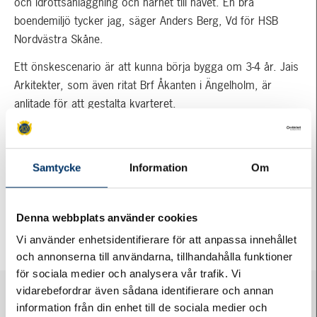
och idrottsanläggning och närhet till havet. En bra
boendemiljö tycker jag, säger Anders Berg, Vd för HSB
Nordvästra Skåne.
Ett önskescenario är att kunna börja bygga om 3-4 år. Jais
Arkitekter, som även ritat Brf Åkanten i Ängelholm, är
anlitade för att gestalta kvarteret.
Publicerad:
6 december, 2019
i
HSB
,
Nyheter
.
Taggar:
bostadsrätt
,
bostadsrättsförening
,
HSB Nordvästra
Samtycke
Information
Om
Skåne
,
Jais Arkitekter
,
nyproduktion
,
Ättekulla
Denna webbplats använder cookies
«
Brf Åkanten, spontning pågår
Vi använder enhetsidentifierare för att anpassa innehållet
Våra kurser och event 2020
»
och annonserna till användarna, tillhandahålla funktioner
för sociala medier och analysera vår trafik. Vi
vidarebefordrar även sådana identifierare och annan
information från din enhet till de sociala medier och