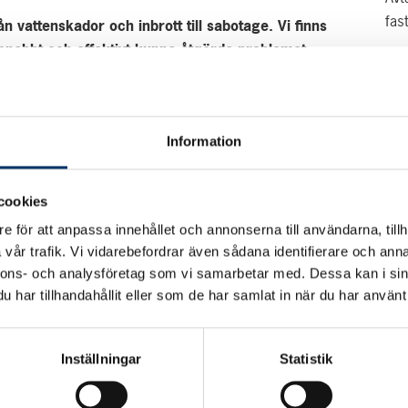
fas
ån vattenskador och inbrott till sabotage. Vi finns
 snabbt och effektivt kunna åtgärda problemet.
oende registrerar enkelt sin felanmälan här på vår
SK
lltid se status på inkomna felanmälningar på HSB-porten.
Information
igtvis viktigt. Men minst lika viktigt är att arbeta
inimeras. Vi ser därför till att fastighetens driftutrymmen
fektivt. Vi ansvarar också för att utrustningen i
cookies
lfungerande.
e för att anpassa innehållet och annonserna till användarna, tillh
av:
vår trafik. Vi vidarebefordrar även sådana identifierare och anna
nnons- och analysföretag som vi samarbetar med. Dessa kan i sin
har tillhandahållit eller som de har samlat in när du har använt 
Inställningar
Statistik