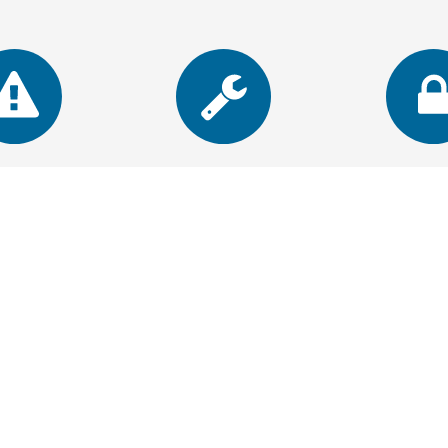
anmälan
Självservice
Logga in på 
tigheter