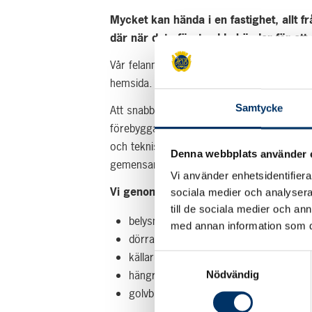
Mycket kan hända i en fastighet, allt fr
där när det oförutsedda händer för att
Vår felanmälan har öppet dygnet runt och b
hemsida. Som kund till oss kan styrelsen a
Samtycke
Att snabbt avhjälpa fel som uppstår är naturl
förebyggande så att fel i fastigheten kan m
och tekniska system fungerar tryggt och ef
Denna webbplats använder 
gemensamma tvättstugor är säker och vä
Vi använder enhetsidentifierar
Vi genomför även tillsyn och underhåll 
sociala medier och analysera 
till de sociala medier och a
belysning i gemensamma utrymmen
med annan information som du 
dörrar och entréer
källarutrymmen
Samtyckesval
hängrännor och stuprör
Nödvändig
golvbrunnar och vattenlås