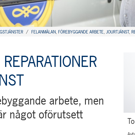
NGSTJÄNSTER
FELANMÄLAN
,
FÖREBYGGANDE ARBETE
,
JOURTJÄNST
,
R
T
 REPARATIONER
ÄNST
rebyggande arbete, men
är något oförutsett
To
Avt