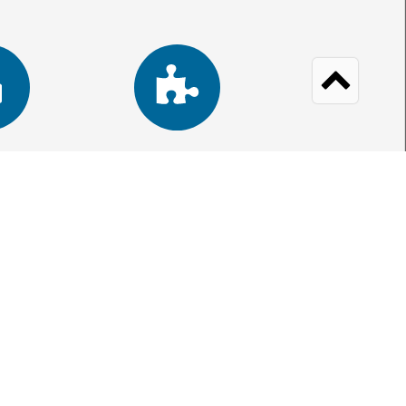
HSB-porten
Medlemserbjudanden
HEM
KONTAKTA OSS
VÅRA TJÄNSTER
BLI MEDLEM I HSB!