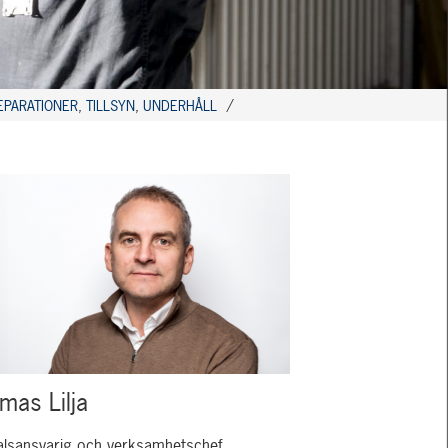
EPARATIONER
,
TILLSYN
,
UNDERHÅLL
mas Lilja
alsansvarig och verksamhetschef