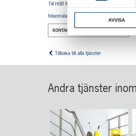
Till HSB felanmälan >
felanmälan
,
förebyggande arbete
,
jourtjän
AVVISA
KONTAKTA OSS OM VÅRA TJÄNSTER
Tillbaka till alla tjänster
Andra tjänster ino