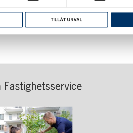
st
,
reparationer
,
tillsyn
,
underhåll
TILLÅT URVAL
m Fastighetsservice