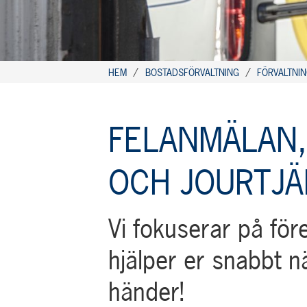
HEM
BOSTADSFÖRVALTNING
FÖRVALTNI
FELANMÄLAN, REPARATIONER OCH JOURTJÄNS
FELANMÄLAN,
OCH JOURTJ
Vi fokuserar på fö
hjälper er snabbt n
händer!