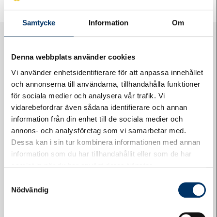
Samtycke
Information
Om
Denna webbplats använder cookies
Vi använder enhetsidentifierare för att anpassa innehållet
och annonserna till användarna, tillhandahålla funktioner
för sociala medier och analysera vår trafik. Vi
Logga in på Styrelsewebben
vidarebefordrar även sådana identifierare och annan
information från din enhet till de sociala medier och
annons- och analysföretag som vi samarbetar med.
Dessa kan i sin tur kombinera informationen med annan
information som du har tillhandahållit eller som de har
samlat in när du har använt deras tjänster.
Samtyckesval
Nödvändig
Felanmälan