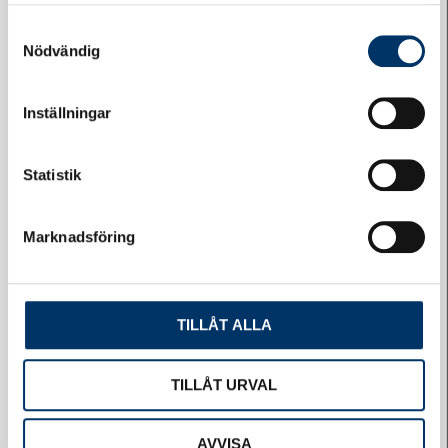
samlat in när du har använt deras tjänster.
Samtyckesval
Nödvändig
Inställningar
Felanmälan
Statistik
Marknadsföring
TILLÅT ALLA
Självservice
TILLÅT URVAL
AVVISA