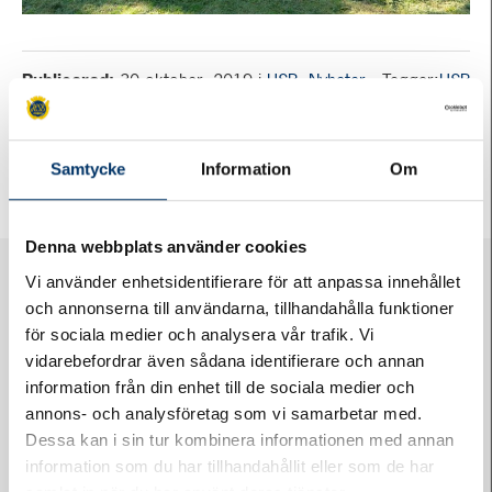
Publicerad:
30 oktober, 2019
i
HSB
,
Nyheter
. Taggar:
HSB
Brf Åkanten
,
HSB Nordvästra Skåne
,
Jais Arkitekter
,
lägenhet i Ängelholm
,
nyproduktion i Ängelholm
,
Rönnen 1
Samtycke
Information
Om
Denna webbplats använder cookies
Vi använder enhetsidentifierare för att anpassa innehållet
och annonserna till användarna, tillhandahålla funktioner
för sociala medier och analysera vår trafik. Vi
vidarebefordrar även sådana identifierare och annan
information från din enhet till de sociala medier och
annons- och analysföretag som vi samarbetar med.
Logga in på Styrelsewebben
Dessa kan i sin tur kombinera informationen med annan
information som du har tillhandahållit eller som de har