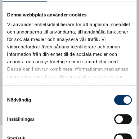
Denna webbplats använder cookies
Vi använder enhetsidentifierare för att anpassa innehållet
och annonserna till användarna, tillhandahålla funktioner
för sociala medier och analysera vår trafik. Vi
CAPTCHA
vidarebefordrar även sådana identifierare och annan
information från din enhet till de sociala medier och
annons- och analysföretag som vi samarbetar med.
Dessa kan i sin tur kombinera informationen med annan
information som du har tillhandahållit eller som de har
samlat in när du har använt deras tjänster.
Samtyckesval
Nödvändig
Inställningar
Statistik