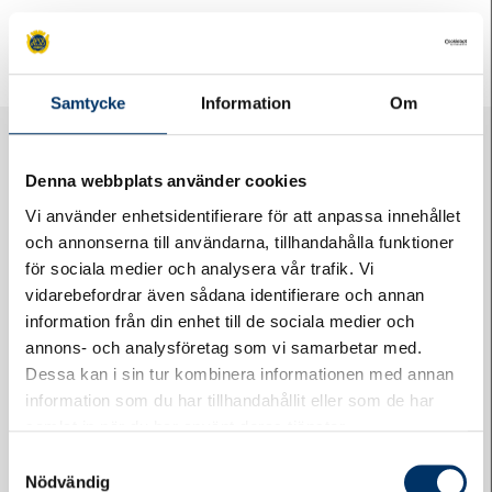
«
Nu gjuts grunden för Brf Åkanten
Nu börjar snart Brf Åkanten att växa på höjden
»
Samtycke
Information
Om
Denna webbplats använder cookies
Vi använder enhetsidentifierare för att anpassa innehållet
och annonserna till användarna, tillhandahålla funktioner
för sociala medier och analysera vår trafik. Vi
vidarebefordrar även sådana identifierare och annan
Logga in på Styrelsewebben
information från din enhet till de sociala medier och
annons- och analysföretag som vi samarbetar med.
Dessa kan i sin tur kombinera informationen med annan
information som du har tillhandahållit eller som de har
samlat in när du har använt deras tjänster.
Samtyckesval
Nödvändig